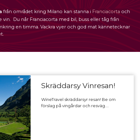
a
från området kring Milano kan stanna i
Franciacorta
och
e vin.
Du når Franciacorta med bil, buss eller tåg från
mkring en timma. Vackra vyer och god mat kännetecknar
t.
Skräddarsy Vinresan!
WineTravel skräddarsyr resan! Be om
förslag på vingårdar och resväg.…