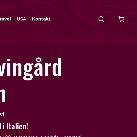
ravel
USA
Kontakt
vingård
n
el
i Italien!