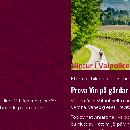
Klicka på bilden och läs me
Prova Vin på gårdar 
Vinområdet
Valpolicella
i n
itet. Vi hjälper dig därför
Verona, Venedig eller Trevis
 boende på fina orter.
Toppvinet
Amarone
i
Valpol
du njuta av i rätt miljö på v