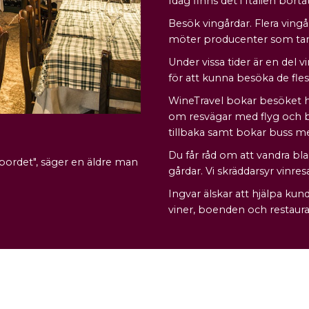
Idag finns det i Italien bor
Besök vingårdar. Flera ving
möter producenter som tar f
Under vissa tider är en del 
för att kunna besöka de fle
WineTravel bokar besöket hos
om resvägar med flyg och bil
tillbaka samt bokar buss me
Du får råd om att vandra bla
å bordet", säger en äldre man
gårdar. Vi skräddarsyr vinre
Ingvar älskar att hjälpa kunde
viner, boenden och restauran