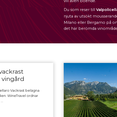
vill även boende.
Du som reser till
Valpolicell
njuta av utsökt mousserand
Milano eller Bergamo på o
det här berömda vinområde
 vackrast
 vingård
ellaro Vackrast belägna
alien. WineTravel ordnar
n …