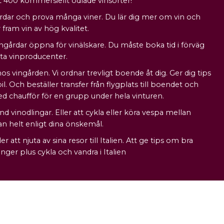
tåt 400 kommersiellt odlade vinsorter!
årdar och prova många viner. Du lär dig mer om vin och
ram vin av hög kvalitet.
vingårdar öppna för vinälskare. Du måste boka tid i förväg
sta vinproducenter.
 vingården. Vi ordnar trevligt boende åt dig. Ger dig tips
. Och beställer transfer från flygplats till boendet och
d chaufför för en grupp under hela vinturen.
nd vinodlingar. Eller att cykla eller köra vespa mellan
san helt enligt dina önskemål.
r att njuta av sina resor till Italien. Att ge tips om bra
ger plus cykla och vandra i Italien