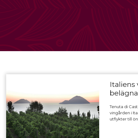
Default conte
Italiens
belägna
Tenuta di Cast
vingården i It
utflykter till ö