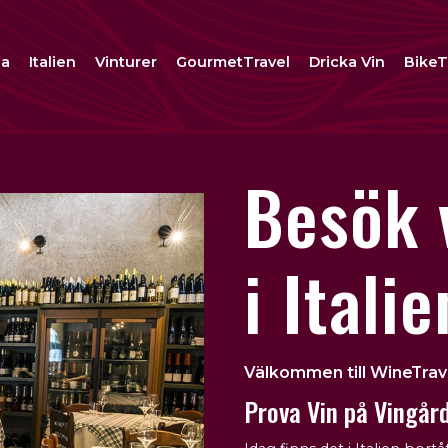
na
Italien
Vinturer
GourmetTravel
Dricka Vin
BikeT
B
esök 
i Italie
Välkommen till WineTrav
Prova Vin på Vingård 