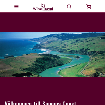
Startsida
Milano
Valtellina
Italien
Vinturer
GourmetTravel
Dricka Vin
BikeTravel
Välkommen till Sonoma Coast