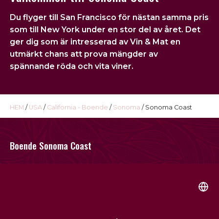
USA
Du flyger till
San Francisco
för nästan samma pris
Kontakt
som till New York under en stor del av året. Det
ger dig som är intresserad av Vin & Mat en
Omdöme
utmärkt chans att prova mängder av
spännande röda och vita viner.
HEM
/
USA
/
California - Boende
/
Sonoma
/ Sonoma Coast
Boende Sonoma Coast