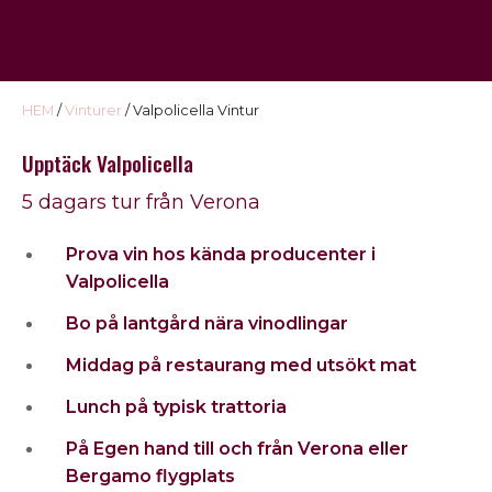
USA
Kontakt
HEM
/
Vinturer
/ Valpolicella Vintur
Omdöme
Upptäck Valpolicella
5 dagars tur från Verona
Prova vin hos kända producenter i
Valpolicella
Bo på lantgård nära vinodlingar
Middag på restaurang med utsökt mat
Lunch på typisk trattoria
På Egen hand till och från Verona eller
Bergamo flygplats