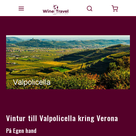
Startsida
Milano
Valtellina
Italien
Vinturer
GourmetTravel
Dricka Vin
Vintur till Valpolicella kring Verona
BikeTravel
På Egen hand