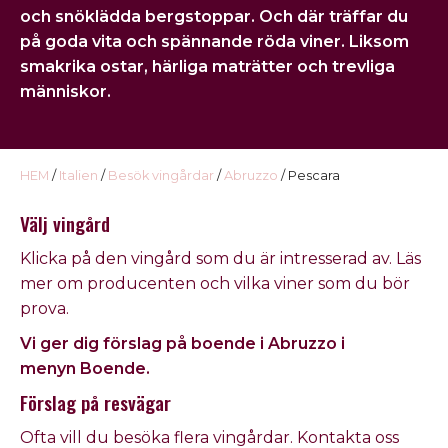
USA
och snöklädda bergstoppar. Och där träffar du
på goda vita och spännande röda viner. Liksom
Kontakt
smakrika ostar, härliga maträtter och trevliga
människor.
Omdöme
HEM
/
Italien
/
Besök vingårdar
/
Abruzzo
/ Pescara
Välj vingård
Klicka på den vingård som du är intresserad av. Läs
mer om producenten och vilka viner som du bör
prova.
Vi ger dig förslag på boende i Abruzzo i
menyn
Boende
.
Förslag på resvägar
Ofta vill du besöka flera vingårdar. Kontakta oss