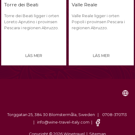
Valle Reale
Torre dei Beati
Torre dei Beati ligger i orten
Valle Reale ligger i orten
Loreto Aprutino i provinsen
Popoli i provinsen Pescara i
Pescara i regionen Abruzzo.
regionen Abruzzo.
LÄS MER
LÄS MER
Torggatan 25, 384 30 Blomstermåla, Sweden | 0708-370713
| info@wine-travel-italy.com |
Copyright © 2026 Winetravel |
Sitemap