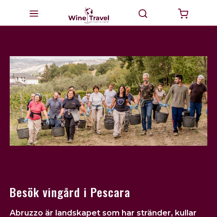
Startsida
Milano
Valtellina
Italien
Vinturer
GourmetTravel
Dricka Vin
Besök vingård i Pescara
BikeTravel
Abruzzo
är landskapet som har stränder, kullar