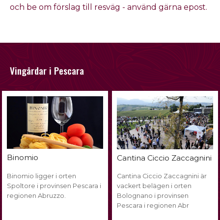
och be om förslag till resväg - använd gärna epost.
Vingårdar i Pescara
Binomio
Cantina Ciccio Zaccagnini
Binomio ligger i orten
Cantina Ciccio Zaccagnini är
Spoltore i provinsen Pescara i
vackert belägen i orten
regionen Abruzzo.
Bolognano i provinsen
Pescara i regionen Abr