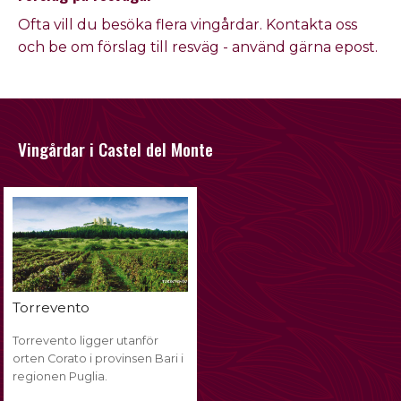
Ofta vill du besöka flera vingårdar. Kontakta oss
och be om förslag till resväg - använd gärna epost.
Vingårdar i Castel del Monte
Torrevento
Torrevento ligger utanför
orten Corato i provinsen Bari i
regionen Puglia.