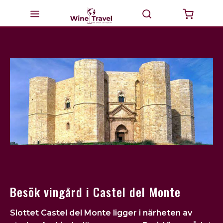
Startsida
Milano
Valtellina
Italien
Vinturer
GourmetTravel
Dricka Vin
Besök vingård i Castel del Monte
BikeTravel
Slottet Castel del Monte ligger i närheten av