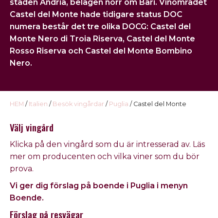
staden Andria, belägen norr om Bari. Vinområdet
USA
Castel del Monte
hade tidigare status DOC
numera består det tre olika DOCG: Castel del
Kontakt
Monte Nero di Troia Riserva, Castel del Monte
Omdöme
Rosso Riserva och Castel del Monte Bombino
Nero.
HEM
/
Italien
/
Besök vingårdar
/
Puglia
/ Castel del Monte
Välj vingård
Klicka på den vingård som du är intresserad av
. Läs
mer om producenten och vilka viner som du bör
prova.
Vi ger dig förslag på boende i Puglia i menyn
Boende
.
Förslag på resvägar