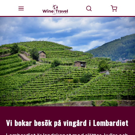
Startsida
Milano
Valtellina
Italien
Vinturer
GourmetTravel
Dricka Vin
Vi bokar besök på vingård i Lombardiet
BikeTravel