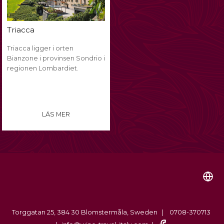
Triacca
Triacca ligger i orten
Bianzone i provinsen Sondrio i
regionen Lombardiet.
LÄS MER
Torggatan 25, 384 30 Blomstermåla, Sweden | 0708-370713