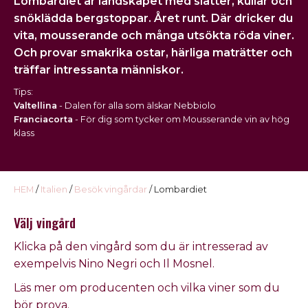
Lombardiet
är landskapet med slätter, kullar och
USA
snöklädda bergstoppar. Året runt. Där dricker du
vita, mousserande och många utsökta röda viner.
Kontakt
Och provar smakrika ostar, härliga maträtter och
träffar intressanta människor.
Omdöme
Tips:
Valtellina
- Dalen för alla som älskar Nebbiolo
Franciacorta
- För dig som tycker om Mousserande vin av hög
klass
HEM
/
Italien
/
Besök vingårdar
/ Lombardiet
Välj vingård
Klicka på den vingård som du är intresserad av
exempelvis Nino Negri och Il Mosnel.
Läs mer om producenten och vilka viner som du
bör prova.