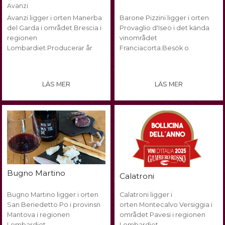
Avanzi
Avanzi ligger i orten Manerba
Barone Pizzini ligger i orten
del Garda i området Brescia i
Provaglio d'Iseo i det kända
regionen
vinområdet
Lombardiet.Producerar år
Franciacorta.Besök o
LÄS MER
LÄS MER
Bugno Martino
Calatroni
Bugno Martino ligger i orten
Calatroni ligger i
San Benedetto Po i provinsn
orten Montecalvo Versiggia i
Mantova i regionen
området Pavesi i regionen
Lombardiet.
Lombardiet.