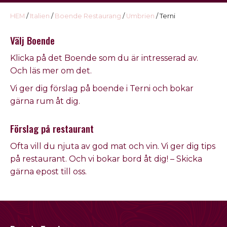
USA
HEM
/
Italien
/
Boende Restaurang
/
Umbrien
/ Terni
Kontakt
Välj Boende
Omdöme
Klicka på det
Boende
som du är intresserad av
.
Och läs mer om det.
Vi ger dig förslag på
boende
i
Terni och
bokar
gärna rum åt dig.
Förslag på restaurant
Ofta vill du njuta av god mat och vin. Vi ger dig tips
på
restaurant
. Och vi bokar bord åt dig! – Skicka
gärna epost till oss.