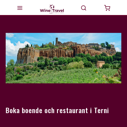
Startsida
Milano
Valtellina
Italien
Vinturer
GourmetTravel
Dricka Vin
Boka boende och restaurant i Terni
BikeTravel