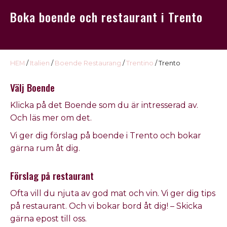
USA
Boka boende och restaurant i Trento
Kontakt
Omdöme
HEM
/
Italien
/
Boende Restaurang
/
Trentino
/ Trento
Välj Boende
Klicka på det
Boende
som du är intresserad av
.
Och läs mer om det.
Vi ger dig förslag på
boende
i
Trento och
bokar
gärna rum åt dig.
Förslag på restaurant
Ofta vill du njuta av god mat och vin. Vi ger dig tips
på
restaurant
. Och vi bokar bord åt dig! – Skicka
gärna epost till oss.