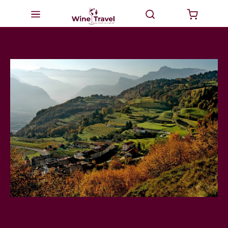
Startsida
Milano
Valtellina
Italien
Vinturer
GourmetTravel
Dricka Vin
BikeTravel