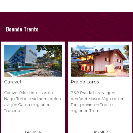
Boende Trento
Caravel
Pra da Lares
Caravel Bike Hotel i orten
B&B Pra da Lares ligger i
Nago-Torbole vid norra delen
området Masi di Vigo i orten
av sjön Garda i regionen
Ton i provinsen Trento i
Trentino.
regionen Tren
LÄS MER
LÄS MER