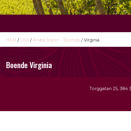
HEM
/
USA
/
Andra Stater - Boende
/ Virginia
Boende Virginia
Torggatan 25, 384