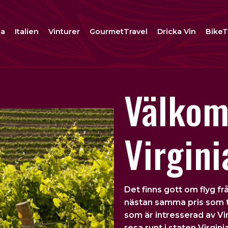
na
Italien
Vinturer
GourmetTravel
Dricka Vin
BikeT
Välkom
Virgini
Det finns gott om flyg fr
nästan samma pris som ti
som är intresserad av V
resa runt i staten Virgini