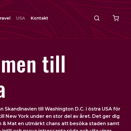
ravel
USA
Kontakt
men till
a
ån Skandinavien till
Washington D.C
. i östra USA för
ll New York under en stor del av året. Det ger dig
in & Mat en utmärkt chans att besöka staden samt
a intill och prova intressanta röda och vita viner.