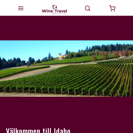
Startsida
Milano
Valtellina
Italien
Vinturer
GourmetTravel
Dricka Vin
BikeTravel
Välkommen till Idaho