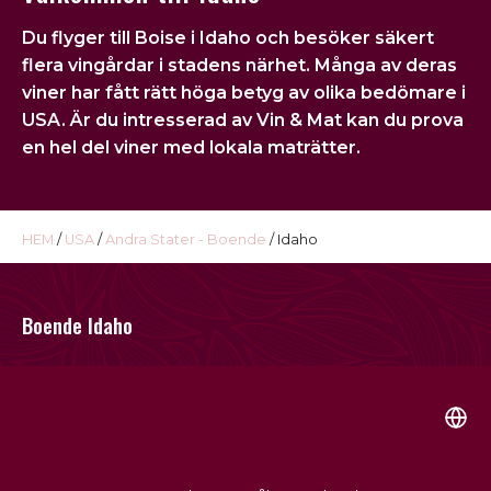
USA
Du flyger till
Boise
i Idaho och besöker säkert
Kontakt
flera vingårdar i stadens närhet. Många av deras
viner har fått rätt höga betyg av olika bedömare i
Omdöme
USA. Är du intresserad av Vin & Mat kan du prova
en hel del viner med lokala maträtter.
HEM
/
USA
/
Andra Stater - Boende
/ Idaho
Boende Idaho