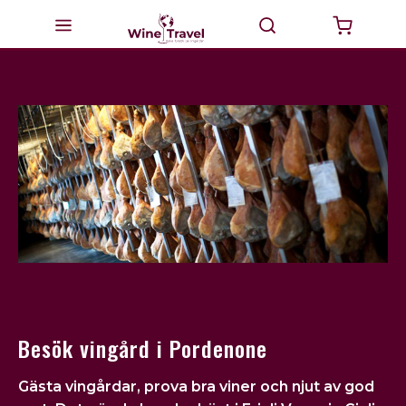
Startsida
Milano
Valtellina
Italien
Vinturer
GourmetTravel
Dricka Vin
Besök vingård i Pordenone
BikeTravel
Gästa vingårdar, prova bra viner och njut av god