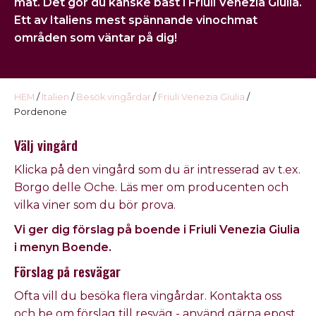
mat. Det gör du kanske bäst i
Friuli Venezia Giulia
.
USA
Ett av Italiens mest spännande vinochmat
områden som väntar på dig!
Kontakt
Omdöme
HEM
/
Italien
/
Besök vingårdar
/
Friuli Venezia Giulia
/
Pordenone
Välj vingård
Klicka på den vingård som du är intresserad av t.ex.
Borgo delle Oche
. Läs mer om producenten och
vilka viner som du bör prova.
Vi ger dig förslag på boende i Friuli Venezia Giulia
i menyn
Boende
.
Förslag på resvägar
Ofta vill du besöka flera vingårdar. Kontakta oss
och be om förslag till resväg - använd gärna epost.