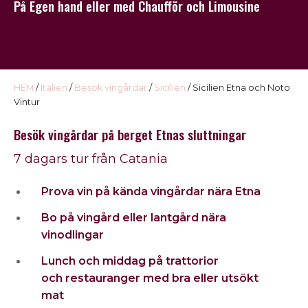
På Egen hand eller med Chaufför och Limousine
USA
Kontakt
Omdöme
HEM
/
Italien
/
Besök vingårdar
/
Sicilien
/ Sicilien Etna och Noto
Vintur
Besök vingårdar på berget Etnas sluttningar
7 dagars tur från Catania
Prova vin på kända vingårdar nära Etna
Bo på vingård eller lantgård nära
vinodlingar
Lunch och middag på trattorior
och restauranger med bra eller utsökt
mat