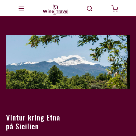
Startsida
Milano
Valtellina
Italien
Vinturer
GourmetTravel
Dricka Vin
Vintur kring Etna
på Sicilien
BikeTravel