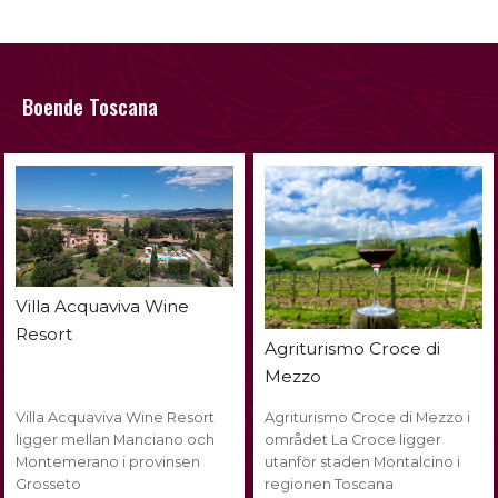
Boende Toscana
Villa Acquaviva Wine
Resort
Agriturismo Croce di
Mezzo
Villa Acquaviva Wine Resort
Agriturismo Croce di Mezzo i
ligger mellan Manciano och
området La Croce ligger
Montemerano i provinsen
utanför staden Montalcino i
Grosseto
regionen Toscana