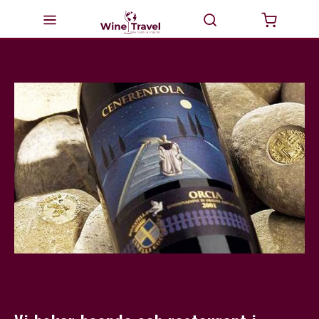
Startsida
Milano
Valtellina
Italien
Vinturer
GourmetTravel
Dricka Vin
BikeTravel