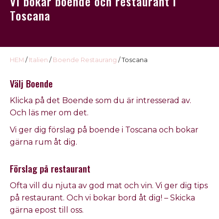
Vi bokar boende och restaurant i
USA
Toscana
Kontakt
Omdöme
HEM
/
Italien
/
Boende Restaurang
/ Toscana
Välj Boende
Klicka på det
Boende
som du är intresserad av
.
Och läs mer om det.
Vi ger dig förslag på
boende
i
Toscana och
bokar
gärna rum åt dig.
Förslag på restaurant
Ofta vill du njuta av god mat och vin. Vi ger dig tips
på
restaurant
. Och vi bokar bord åt dig! – Skicka
gärna epost till oss.