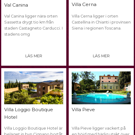
Villa Cerna
Val Canina
Val Canina ligger nära orten
Villa Cerna ligger i orten
Sassetta drygt tio km från
Castellina in Chianti i provinsen
staden Castagneto Carducci. I
Siena i regionen Toscana.
stadens omg
LÄS MER
LÄS MER
Villa Pieve
Villa Loggio Boutique
Hotel
Villa Loggio Boutique Hotel är
Villa Pieve ligger vackert på
beläget in byn Cignano bortåt
en höjd med härlig utsikt över