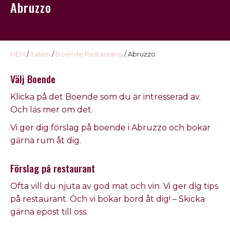
Abruzzo
USA
Kontakt
Omdöme
HEM
/
Italien
/
Boende Restaurang
/ Abruzzo
Välj Boende
Klicka på det
Boende
som du är intresserad av
.
Och läs mer om det.
Vi ger dig förslag på
boende
i
Abruzzo och
bokar
gärna rum åt dig.
Förslag på restaurant
Ofta vill du njuta av god mat och vin. Vi ger dig tips
på
restaurant
.
Och vi bokar bord åt dig! – Skicka
gärna epost till oss.