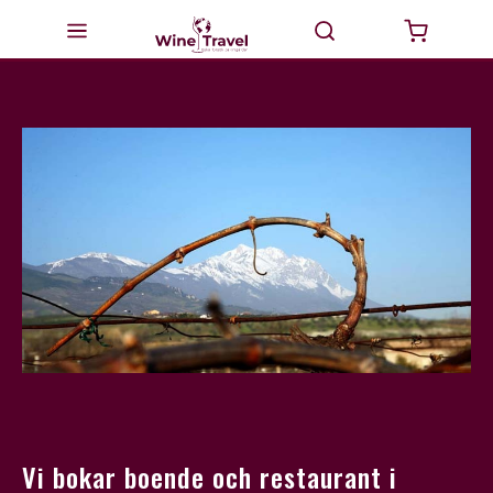
Startsida
Milano
Valtellina
Italien
Vinturer
GourmetTravel
Dricka Vin
BikeTravel
Vi bokar boende och restaurant i